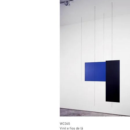
WC045
Vinil e fios de
lã