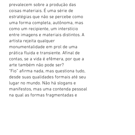
prevalecem sobre a produção das
coisas materiais. É uma série de
estratégias que não se percebe como
uma forma completa, autônoma, mas
como um recipiente, um interstício
entre imagens e materiais distintos. A
artista rejeita qualquer
monumentalidade em prol de uma
prática fluida e transiente. Afinal de
contas, se a vida é efêmera, por que a
arte também não pode ser?
“Fio” afirma nada, mas questiona tudo,
desde suas qualidades formais até seu
lugar no mundo. Não há slogans e
manifestos, mas uma contenda pessoal
na qual as formas fragmentadas e
imagens rasgadas discutem menos os
limites da arte do que propõem um
engajamento com a vida. Não se trata
da representação de uma realidade em
caos e dissenso, mas sim de um
pedaço dela, uma metonímia de nosso