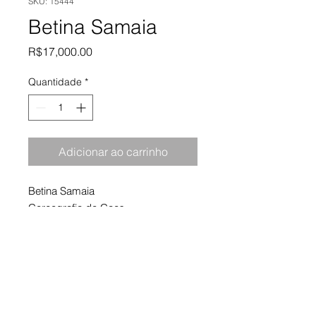
SKU: 15444
Betina Samaia
Preço
R$17,000.00
Quantidade
*
Adicionar ao carrinho
Betina Samaia
Coreografia do Caos
2019
Impressão em jato de tinta
120 x 180 cm