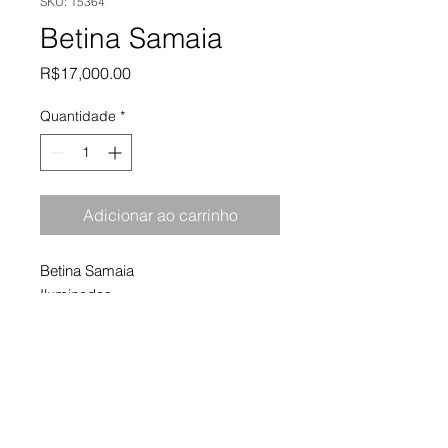
SKU: 15364
Betina Samaia
Preço
R$17,000.00
Quantidade
*
Adicionar ao carrinho
Betina Samaia
Iluminados
2010
Impressão em jato de tinta
80 x 120 cm