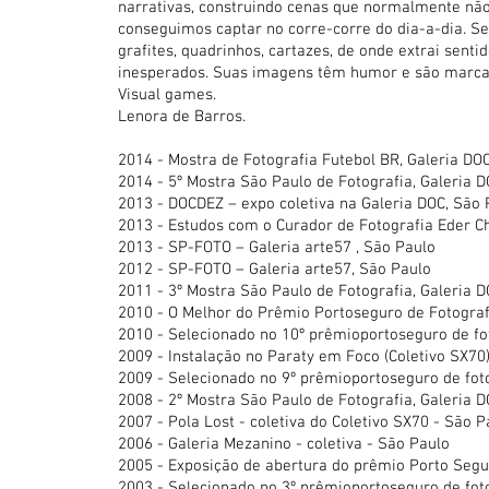
narrativas, construindo cenas que normalmente nã
conseguimos captar no corre-corre do dia-a-dia. Seu
grafites, quadrinhos, cartazes, de onde extrai senti
inesperados. Suas imagens têm humor e são marca
Visual games.
Lenora de Barros.
2014 - Mostra de Fotografia Futebol BR, Galeria DO
2014 - 5º Mostra São Paulo de Fotografia, Galeria 
2013 - DOCDEZ – expo coletiva na Galeria DOC, São 
2013 - Estudos com o Curador de Fotografia Eder C
2013 - SP-FOTO – Galeria arte57 , São Paulo
2012 - SP-FOTO – Galeria arte57, São Paulo
2011 - 3º Mostra São Paulo de Fotografia, Galeria 
2010 - O Melhor do Prêmio Portoseguro de Fotografi
2010 - Selecionado no 10º prêmioportoseguro de fot
2009 - Instalação no Paraty em Foco (Coletivo SX70)
2009 - Selecionado no 9º prêmioportoseguro de foto
2008 - 2º Mostra São Paulo de Fotografia, Galeria 
2007 - Pola Lost - coletiva do Coletivo SX70 - São 
2006 - Galeria Mezanino - coletiva - São Paulo
2005 - Exposição de abertura do prêmio Porto Seguro
2003 - Selecionado no 3º prêmioportoseguro de fot