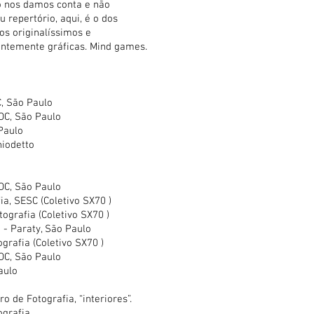
o nos damos conta e não
 repertório, aqui, é o dos
dos originalíssimos e
ntemente gráficas. Mind games.
C, São Paulo
DOC, São Paulo
Paulo
hiodetto
DOC, São Paulo
a, SESC (Coletivo SX70 )
ografia (Coletivo SX70 )
 - Paraty, São Paulo
grafia (Coletivo SX70 )
DOC, São Paulo
Paulo
 de Fotografia, “interiores”.
ografia