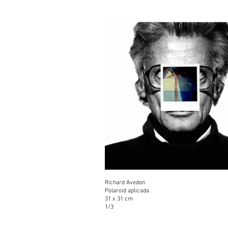
Richard Avedon
Polaroid aplicada
31 x 31 cm
1/3