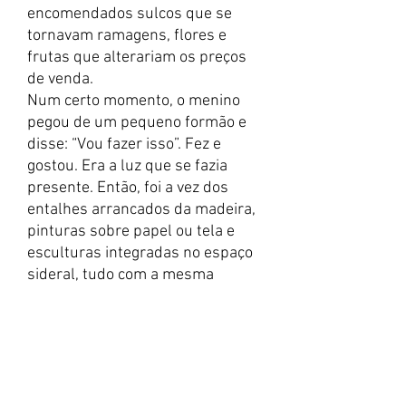
encomendados sulcos que se
tornavam ramagens, flores e
frutas que alterariam os preços
de venda.
Num certo momento, o menino
pegou de um pequeno formão e
disse: “Vou fazer isso”. Fez e
gostou. Era a luz que se fazia
presente. Então, foi a vez dos
entalhes arrancados da madeira,
pinturas sobre papel ou tela e
esculturas integradas no espaço
sideral, tudo com a mesma
riqueza das figurações, sempre
de improviso, sobrevindas da
infância e logo ampliadas pelo
seu viver de profunda cultura e
sensibilidade que desperta toda
natureza de emoções.